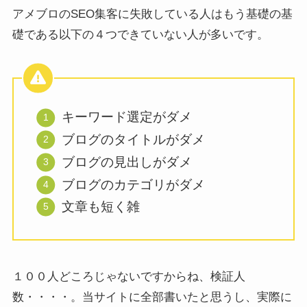
アメブロのSEO集客に失敗している人はもう基礎の基
礎である以下の４つできていない人が多いです。
キーワード選定がダメ
ブログのタイトルがダメ
ブログの見出しがダメ
ブログのカテゴリがダメ
文章も短く雑
１００人どころじゃないですからね、検証人
数・・・・。当サイトに全部書いたと思うし、実際に