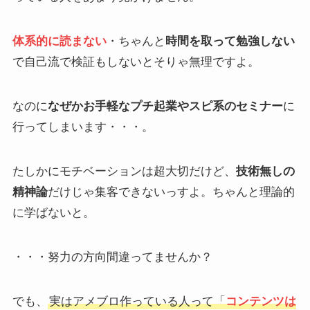
体系的に読まない
・ちゃんと
時間を取って勉強しない
で自己流で検証もしないとそりゃ無理ですよ。
なのに
なぜかお手軽なプチ起業やスピ系のセミナー
に
行ってしまいます・・・。
たしかにモチベーションは超大切だけど、
技術無しの
精神論
だけじゃ集客できないっすよ。ちゃんと理論的
に学ばないと。
・・・努力の方向間違ってませんか？
でも、
実はアメブロ作っている人って「
コンテンツは