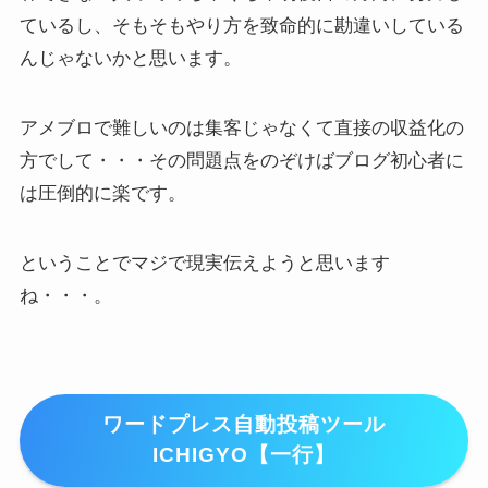
ているし、そもそもやり方を致命的に勘違いしている
んじゃないかと思います。
アメブロで難しいのは集客じゃなくて直接の収益化の
方でして・・・その問題点をのぞけばブログ初心者に
は圧倒的に楽です。
ということでマジで現実伝えようと思います
ね・・・。
ワードプレス自動投稿ツール
ICHIGYO【一行】