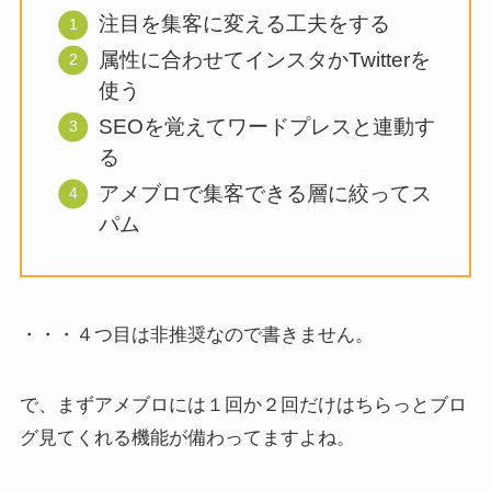
注目を集客に変える工夫をする
属性に合わせてインスタかTwitterを
使う
SEOを覚えてワードプレスと連動す
る
アメブロで集客できる層に絞ってス
パム
・・・４つ目は非推奨なので書きません。
で、まずアメブロには１回か２回だけはちらっとブロ
グ見てくれる機能が備わってますよね。