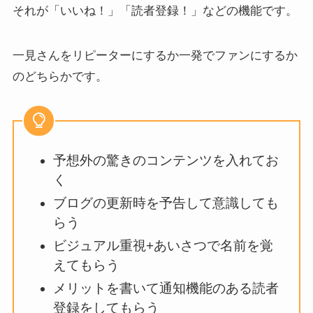
それが「いいね！」「読者登録！」などの機能です。
一見さんをリピーターにするか一発でファンにするか
のどちらかです。
予想外の驚きのコンテンツを入れてお
く
ブログの更新時を予告して意識しても
らう
ビジュアル重視+あいさつで名前を覚
えてもらう
メリットを書いて通知機能のある読者
登録をしてもらう