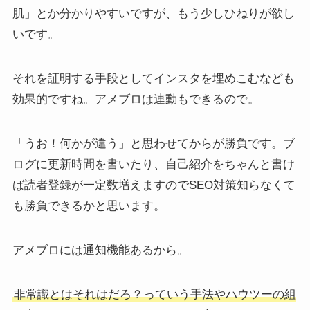
肌」とか分かりやすいですが、もう少しひねりが欲し
いです。
それを証明する手段としてインスタを埋めこむなども
効果的ですね。アメブロは連動もできるので。
「うお！何かが違う」と思わせてからが勝負です。ブ
ログに更新時間を書いたり、自己紹介をちゃんと書け
ば読者登録が一定数増えますのでSEO対策知らなくて
も勝負できるかと思います。
アメブロには通知機能あるから。
非常識とはそれはだろ？っていう手法やハウツーの組