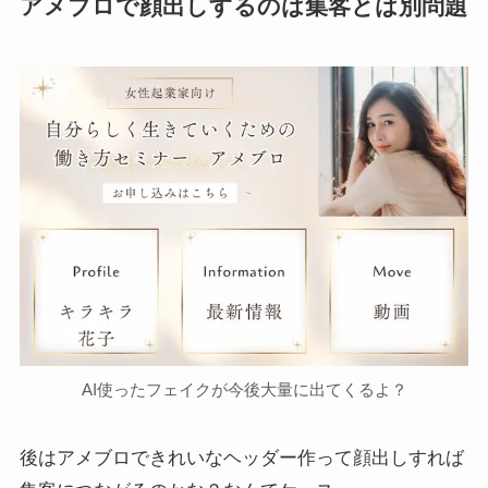
アメブロで顔出しするのは集客とは別問題
AI使ったフェイクが今後大量に出てくるよ？
後はアメブロできれいなヘッダー作って顔出しすれば