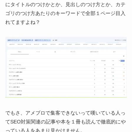
にタイトルのつけかとか、見出しのつけ方とか、カテ
ゴリのつけ方あたりのキーワードで全部１ページ目入
れてますよね？
でもさ、アメブロで集客できないって嘆いている人っ
てSEO対策関連の記事や本を１冊も読んで徹底的にや
っている人をあまり見かけません。