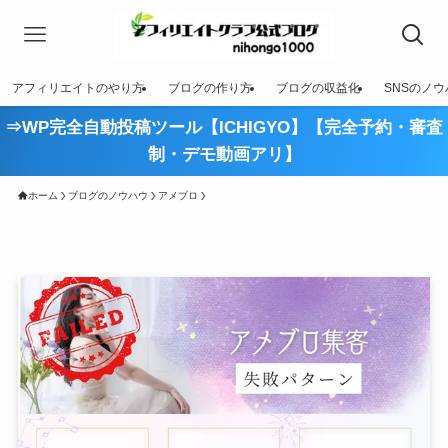
アフィリエイトのやり方
ブログの作り方
ブログの収益化
SNSのノウ
⇒WP完全自動投稿ツール【ICHIGYO】【完全予約・審査
制・デモ動画アリ】
ホーム
ブログのノウハウ
アメブロ