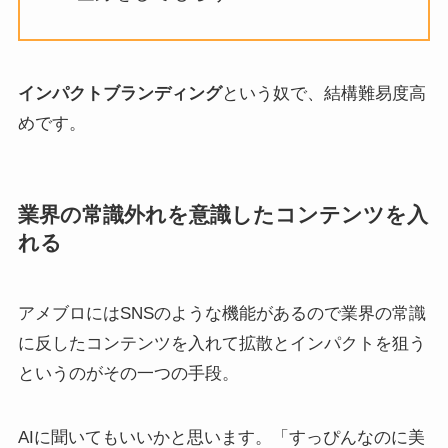
インパクトブランディング
という奴で、結構難易度高
めです。
業界の常識外れを意識したコンテンツを入
れる
アメブロにはSNSのような機能があるので業界の常識
に反したコンテンツを入れて拡散とインパクトを狙う
というのがその一つの手段。
AIに聞いてもいいかと思います。「すっぴんなのに美