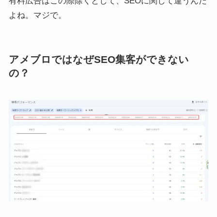
有料広告はこの際除くとして、SEOに関して違うんだ
よね。マジで。
アメブロではなぜSEO集客ができない
の？