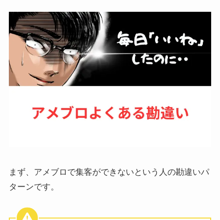
まず、アメブロで集客ができないという人の勘違いパ
ターンです。