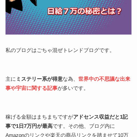
私のブログはごちゃ混ぜトレンドブログです。
主に
ミステリー系が得意
な為、
世界中の不思議な出来
事や宇宙に関する記事
が多いです。
稼げる金額はまちまちですが
アドセンス収益だと1記
事で1日7万円が最高
です。その他、ブログ内に
Amazonのリンクや楽天の商品リンクを踏ませて10万