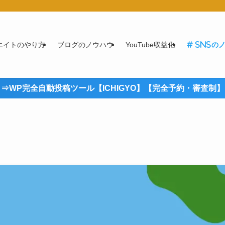
エイトのやり方
ブログのノウハウ
YouTube収益化
SNSの
⇒WP完全自動投稿ツール【ICHIGYO】【完全予約・審査制】