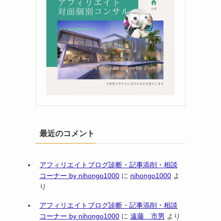
最近のコメント
アフィリエイトブログ診断・記事添削・相談
コーナー by nihongo1000
に
nihongo1000
よ
り
アフィリエイトブログ診断・記事添削・相談
コーナー by nihongo1000
に
遠藤 市男
より